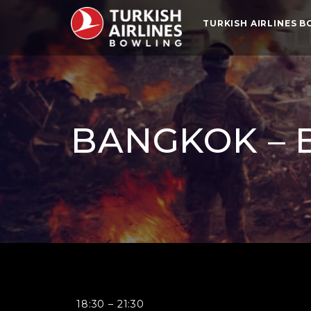
TURKISH AIRLINES 
BANGKOK – 
Bangkok
18:30
–
21:30
-