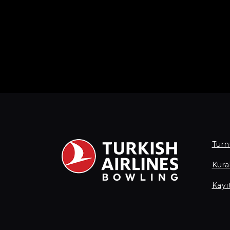
Turn
Kural
Kayı