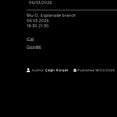
06/03/2026
Blu-
O,
Esplanade
Blu-O, Esplanade branch
branch
06.03.2026
18:30 21:30
iCal
Google
Author
Çağrı Kürşat
Published
18/02/2026