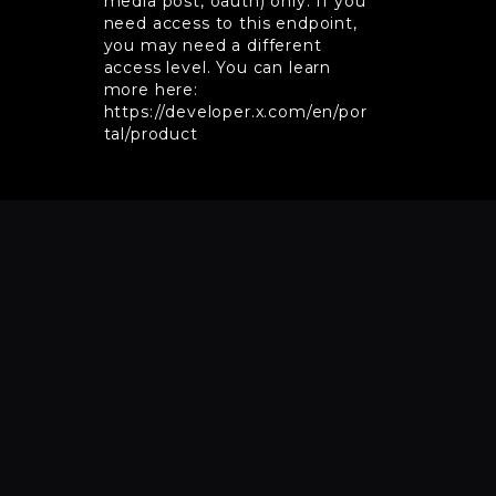
media post, oauth) only. If you
need access to this endpoint,
you may need a different
access level. You can learn
more here:
https://developer.x.com/en/por
tal/product