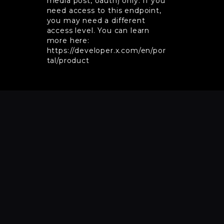
media post, oauth) only. If you
need access to this endpoint,
you may need a different
access level. You can learn
more here:
https://developer.x.com/en/por
tal/product