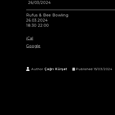
26/03/2024
Rufus
&
Bee
Rufus & Bee Bowling
Bowling
26.03.2024
18:30 22:00
iCal
Google
Author
Çağrı Kürşat
Published
15/03/2024