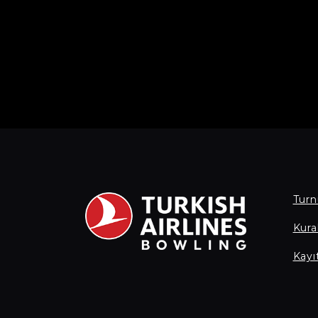
Turn
Kural
Kayı