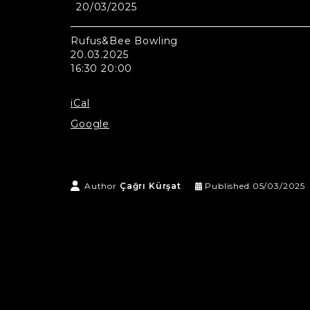
20/03/2025
Rufus&Bee
Bowling
Rufus&Bee Bowling
20.03.2025
16:30 20:00
iCal
Google
Author
Çağrı Kürşat
Published
05/03/2025