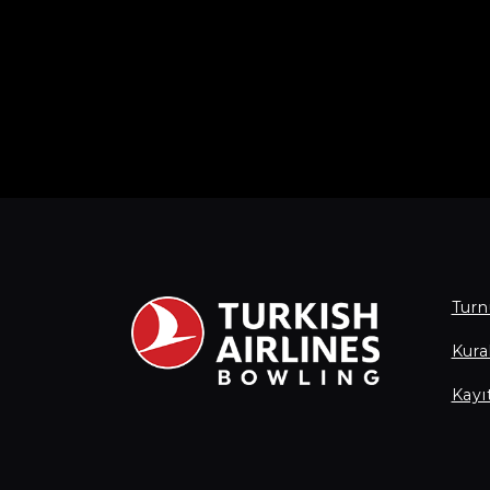
Turn
Kural
Kayı