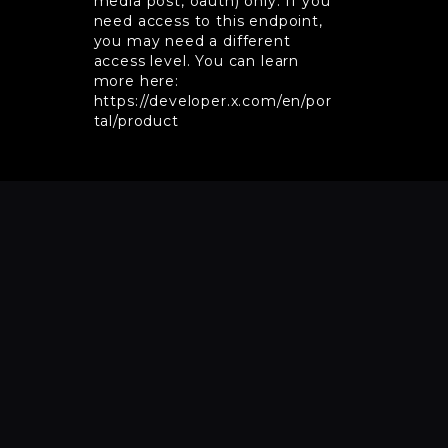
media post, oauth) only. If you
need access to this endpoint,
you may need a different
access level. You can learn
more here:
https://developer.x.com/en/por
tal/product