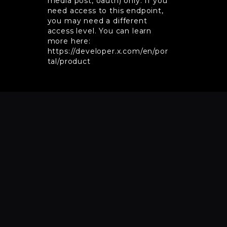
media post, oauth) only. If you
need access to this endpoint,
you may need a different
access level. You can learn
more here:
https://developer.x.com/en/por
tal/product