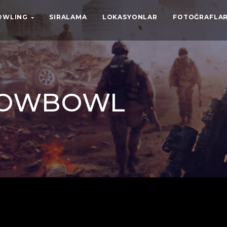
BOWLING
SIRALAMA
LOKASYONLAR
FOTOĞRAFLAR
SHOWBOWL