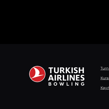
Turn
Kural
Kayı