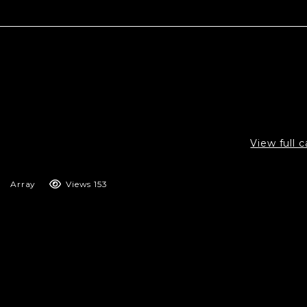
View full 
03/02/2026
Array
Views 153