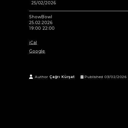
25/02/2026
ShowBowl
ShowBowl
25.02.2026
19:00 22:00
iCal
Google
Author
Çağrı Kürşat
Published
03/02/2026