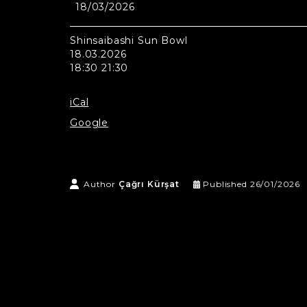
18/03/2026
Shinsaibashi
Sun
Bowl
Shinsaibashi Sun Bowl
18.03.2026
18:30 21:30
iCal
Google
Author
Çağrı Kürşat
Published
26/01/2026