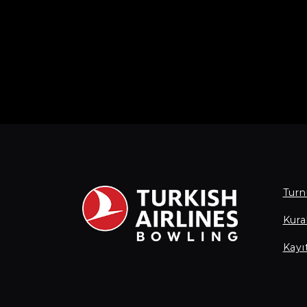
Turn
Kural
Kayı