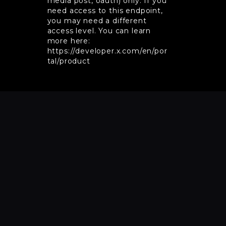
media post, oauth) only. If you
need access to this endpoint,
you may need a different
access level. You can learn
more here:
https://developer.x.com/en/por
tal/product