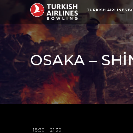
TURKISH AIRLINES 
OSAKA – SH
Osaka
18:30
–
21:30
-